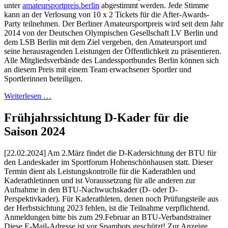
unter
amateursportpreis.berlin
abgestimmt werden. Jede Stimme
kann an der Verlosung von 10 x 2 Tickets für die After-Awards-
Party teilnehmen. Der Berliner Amateursportpreis wird seit dem Jahr
2014 von der Deutschen Olympischen Gesellschaft LV Berlin und
dem LSB Berlin mit dem Ziel vergeben, den Amateursport und
seine herausragenden Leistungen der Öffentlichkeit zu präsentieren.
Alle Mitgliedsverbände des Landessportbundes Berlin können sich
an diesem Preis mit einem Team erwachsener Sportler und
Sportlerinnen beteiligen.
Weiterlesen …
Frühjahrssichtung D-Kader für die
Saison 2024
[22.02.2024] Am 2.März findet die D-Kadersichtung der BTU für
den Landeskader im Sportforum Hohenschönhausen statt. Dieser
Termin dient als Leistungskontrolle für die Kaderathlen und
Kaderathletinnen und ist Voraussetzung für alle anderen zur
Aufnahme in den BTU-Nachwuchskader (D- oder D-
Perspektivkader). Für Kaderathleten, denen noch Prüfungsteile aus
der Herbstsichtung 2023 fehlen, ist die Teilnahme verpflichtend.
Anmeldungen bitte bis zum 29.Februar an BTU-Verbandstrainer
Diese E-Mail-Adresse ist vor Spambots geschützt! Zur Anzeige