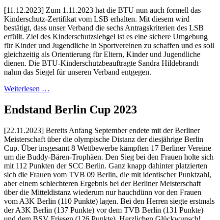
[11.12.2023] Zum 1.11.2023 hat die BTU nun auch formell das
Kinderschutz-Zertifikat vom LSB erhalten. Mit diesem wird
bestätigt, dass unser Verband die sechs Antragskriterien des LSB
erfüllt. Ziel des Kinderschutzsiehgel ist es eine sichere Umgebung
für Kinder und Jugendliche in Sportvereinen zu schaffen und es soll
gleichzeitig als Orientierung für Eltern, Kinder und Jugendliche
dienen. Die BTU-Kinderschutzbeauftragte Sandra Hildebrandt
nahm das Siegel für unseren Verband entgegen.
Weiterlesen …
Endstand Berlin Cup 2023
[22.11.2023] Bereits Anfang September endete mit der Berliner
Meisterschaft über die olympische Distanz der diesjährige Berlin
Cup. Über insgesamt 8 Wettbewerbe kämpften 17 Berliner Vereine
um die Buddy-Bären-Trophäen. Den Sieg bei den Frauen holte sich
mit 112 Punkten der SCC Berlin. Ganz knapp dahinter platzierten
sich die Frauen vom TVB 09 Berlin, die mit identischer Punktzahl,
aber einem schlechteren Ergebnis bei der Berliner Meisterschaft
über die Mitteldistanz wiederum nur hauchdünn vor den Frauen
vom A3K Berlin (110 Punkte) lagen. Bei den Herren siegte erstmals
der A3K Berlin (137 Punkte) vor dem TVB Berlin (131 Punkte)
und dem BSV Friesen (126 Punkte). Herzlichen Glückwunsch!