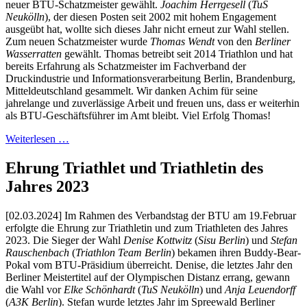
neuer BTU-Schatzmeister gewählt.
Joachim Herrgesell
(
TuS
Neukölln
), der diesen Posten seit 2002 mit hohem Engagement
ausgeübt hat, wollte sich dieses Jahr nicht erneut zur Wahl stellen.
Zum neuen Schatzmeister wurde
Thomas Wendt
von den
Berliner
Wasserratten
gewählt. Thomas betreibt seit 2014 Triathlon und hat
bereits Erfahrung als Schatzmeister im Fachverband der
Druckindustrie und Informationsverarbeitung Berlin, Brandenburg,
Mitteldeutschland gesammelt. Wir danken Achim für seine
jahrelange und zuverlässige Arbeit und freuen uns, dass er weiterhin
als BTU-Geschäftsführer im Amt bleibt. Viel Erfolg Thomas!
Weiterlesen …
Ehrung Triathlet und Triathletin des
Jahres 2023
[02.03.2024] Im Rahmen des Verbandstag der BTU am 19.Februar
erfolgte die Ehrung zur Triathletin und zum Triathleten des Jahres
2023. Die Sieger der Wahl
Denise Kottwitz
(
Sisu Berlin
) und
Stefan
Rauschenbach
(
Triathlon Team Berlin
) bekamen ihren Buddy-Bear-
Pokal vom BTU-Präsidium überreicht. Denise, die letztes Jahr den
Berliner Meistertitel auf der Olympischen Distanz errang, gewann
die Wahl vor
Elke Schönhardt
(
TuS Neukölln
) und
Anja Leuendorff
(
A3K Berlin
). Stefan wurde letztes Jahr im Spreewald Berliner