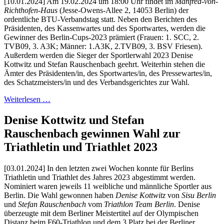
[10.01.2024] Am 19.02.2024 um 18:00 Uhr findet im
Manfred-von-
Richthofen-Haus
(Jesse-Owens-Allee 2, 14053 Berlin) der
ordentliche BTU-Verbandstag statt. Neben den Berichten des
Präsidenten, des Kassenwartes und des Sportwartes, werden die
Gewinner des Berlin-Cups-2023 prämiert (Frauen: 1. SCC, 2.
TVB09, 3. A3K; Männer: 1.A3K, 2.TVB09, 3. BSV Friesen).
Außerdem werden die Sieger der Sportlerwahl 2023 Denise
Kottwitz und Stefan Rauschenbach geehrt. Weiterhin stehen die
Ämter des Präsidenten/in, des Sportwartes/in, des Pressewartes/in,
des Schatzmeisters/in und des Verbandsgerichtes zur Wahl.
Weiterlesen …
Denise Kottwitz und Stefan
Rauschenbach gewinnen Wahl zur
Triathletin und Triathlet 2023
[03.01.2024] In den letzten zwei Wochen konnte für Berlins
Triathletin und Triathlet des Jahres 2023 abgestimmt werden.
Nominiert waren jeweils 11 weibliche und männliche Sportler aus
Berlin. Die Wahl gewonnen haben
Denise Kottwitz
von
Sisu Berlin
und
Stefan Rauschenbach
vom
Triathlon Team Berlin
. Denise
überzeugte mit dem Berliner Meistertitel auf der Olympischen
Distanz beim F60-Triathlon und dem 3.Platz bei der Berliner