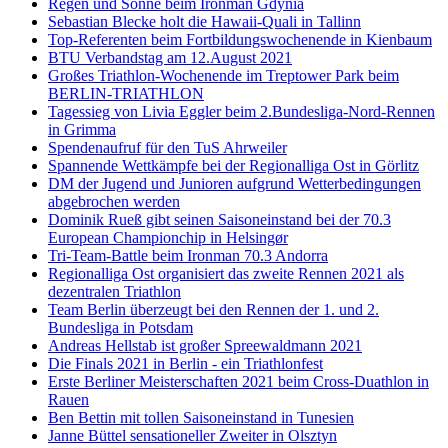
Regen und Sonne beim Ironman Gdynia
Sebastian Blecke holt die Hawaii-Quali in Tallinn
Top-Referenten beim Fortbildungswochenende in Kienbaum
BTU Verbandstag am 12.August 2021
Großes Triathlon-Wochenende im Treptower Park beim
BERLIN-TRIATHLON
Tagessieg von Livia Eggler beim 2.Bundesliga-Nord-Rennen
in Grimma
Spendenaufruf für den TuS Ahrweiler
Spannende Wettkämpfe bei der Regionalliga Ost in Görlitz
DM der Jugend und Junioren aufgrund Wetterbedingungen
abgebrochen werden
Dominik Rueß gibt seinen Saisoneinstand bei der 70.3
European Championchip in Helsingør
Tri-Team-Battle beim Ironman 70.3 Andorra
Regionalliga Ost organisiert das zweite Rennen 2021 als
dezentralen Triathlon
Team Berlin überzeugt bei den Rennen der 1. und 2.
Bundesliga in Potsdam
Andreas Hellstab ist großer Spreewaldmann 2021
Die Finals 2021 in Berlin - ein Triathlonfest
Erste Berliner Meisterschaften 2021 beim Cross-Duathlon in
Rauen
Ben Bettin mit tollen Saisoneinstand in Tunesien
Janne Büttel sensationeller Zweiter in Olsztyn