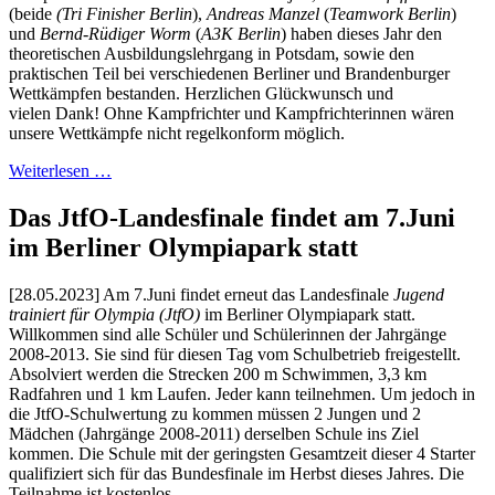
(beide
(Tri Finisher Berlin
),
Andreas Manzel
(
Teamwork Berlin
)
und
Bernd-Rüdiger Worm
(
A3K Berlin
) haben dieses Jahr den
theoretischen Ausbildungslehrgang in Potsdam, sowie den
praktischen Teil bei verschiedenen Berliner und Brandenburger
Wettkämpfen bestanden. Herzlichen Glückwunsch und
vielen
Dank! Ohne Kampfrichter und Kampfrichterinnen wären
unsere Wettkämpfe nicht regelkonform möglich.
Weiterlesen …
Das JtfO-Landesfinale findet am 7.Juni
im Berliner Olympiapark statt
[28.05.2023] Am 7.Juni findet erneut das Landesfinale
Jugend
trainiert für Olympia (JtfO)
im Berliner Olympiapark statt.
Willkommen sind alle Schüler und Schülerinnen der Jahrgänge
2008-2013. Sie sind für diesen Tag vom Schulbetrieb freigestellt.
Absolviert werden die Strecken 200 m Schwimmen, 3,3 km
Radfahren und 1 km Laufen. Jeder kann teilnehmen. Um jedoch in
die JtfO-Schulwertung zu kommen müssen 2 Jungen und 2
Mädchen (Jahrgänge 2008-2011) derselben Schule ins Ziel
kommen. Die Schule mit der geringsten Gesamtzeit dieser 4 Starter
qualifiziert sich für das Bundesfinale im Herbst dieses Jahres. Die
Teilnahme ist kostenlos.