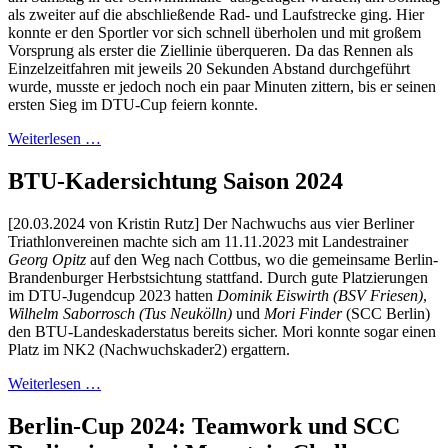
als zweiter auf die abschließende Rad- und Laufstrecke ging. Hier
konnte er den Sportler vor sich schnell überholen und mit großem
Vorsprung als erster die Ziellinie überqueren. Da das Rennen als
Einzelzeitfahren mit jeweils 20 Sekunden Abstand durchgeführt
wurde, musste er jedoch noch ein paar Minuten zittern, bis er seinen
ersten Sieg im DTU-Cup feiern konnte.
Weiterlesen …
BTU-Kadersichtung Saison 2024
[20.03.2024 von Kristin Rutz] Der Nachwuchs aus vier Berliner
Triathlonvereinen machte sich am 11.11.2023 mit Landestrainer
Georg Opitz
auf den Weg nach Cottbus, wo die gemeinsame Berlin-
Brandenburger Herbstsichtung stattfand. Durch gute Platzierungen
im DTU-Jugendcup 2023 hatten
Dominik Eiswirth (BSV Friesen)
,
Wilhelm Saborrosch (Tus Neukölln)
und
Mori Finder
(SCC Berlin)
den BTU-Landeskaderstatus bereits sicher. Mori konnte sogar einen
Platz im NK2 (Nachwuchskader2) ergattern.
Weiterlesen …
Berlin-Cup 2024: Teamwork und SCC