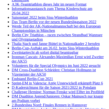
A3K-Teamtriathlon dieses Jahr im neuen Format
Informationsaustausch zum Thema Kinderschutz am
26.04.2022
Saisonstart 2022 beim Sisu-Winterduathlon
Das Team Berlin vor der neuen Bundesligasaison 2022
Werde Teil der AK-Nationalmannschaft bei den European
Championships in München
Berlin City Triathlon – racen zwischen Strandbad Wannsee
und Olympiastadion
Thalia Stach und Janne Büttel in Nationalkader 2 berufen
Berlin-Cup-Auftakt am 26.02. beim Sisu-Winterduathlon
Zweitstartrecht ab sofort digital beantragbar
Ironman Cascais: Alexander-Maximilian Ernst wird Zweiter
der AK55
Volunteers für die Special Olympics im Juni 2022 gesucht
DM Cross-Duathlon Schleiden: Christian Hollmann ist
Vizemeister der AK50
Endstand Berlin-Cup 2021
Sprint-EM in Valencia: Antje Ungewickell erkämpft Platz 6
D-Kadersichtung für die Saison 2021/2022 in Potsdam
Challenge Herning: Norman Fenske wird Elfter im Profifeld
DM Duathlon Jugend/Junioren: Oskar Mainusch nur knapp
am Podium vorbei
2.Bundesliga Nord: Finales Rennen in Hannover