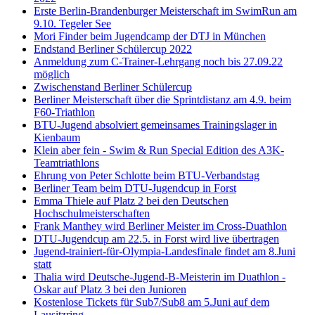
Erste Berlin-Brandenburger Meisterschaft im SwimRun am
9.10. Tegeler See
Mori Finder beim Jugendcamp der DTJ in München
Endstand Berliner Schülercup 2022
Anmeldung zum C-Trainer-Lehrgang noch bis 27.09.22
möglich
Zwischenstand Berliner Schülercup
Berliner Meisterschaft über die Sprintdistanz am 4.9. beim
F60-Triathlon
BTU-Jugend absolviert gemeinsames Trainingslager in
Kienbaum
Klein aber fein - Swim & Run Special Edition des A3K-
Teamtriathlons
Ehrung von Peter Schlotte beim BTU-Verbandstag
Berliner Team beim DTU-Jugendcup in Forst
Emma Thiele auf Platz 2 bei den Deutschen
Hochschulmeisterschaften
Frank Manthey wird Berliner Meister im Cross-Duathlon
DTU-Jugendcup am 22.5. in Forst wird live übertragen
Jugend-trainiert-für-Olympia-Landesfinale findet am 8.Juni
statt
Thalia wird Deutsche-Jugend-B-Meisterin im Duathlon -
Oskar auf Platz 3 bei den Junioren
Kostenlose Tickets für Sub7/Sub8 am 5.Juni auf dem
Lausitzring