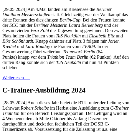
[29.05.2024] Am 4.Mai fanden am Briesensee die
Berliner
Duathlon Meisterschaften
statt. Gleichzeitig war der Wettkampf das
dritte Rennen des diesjährigen
Berlin-Cup
. Bei den Frauen konnte
der
SCC
mit der
Berliner Meisterin Laura Berkenberg
und der
Gesamtvierten
Vera Pöhl
die Tageswertung gewinnen. Den zweiten
Platz holten die Frauen vom
TuS Neukölln
mit
Elisabeth Eitz
und
Elke Schönhardt
. Knapp dahinter auf Platz 3 folgten mir
Jorien
Krediet
und
Lara Rodday
die Frauen vom
TVB09
. In der
Gesamtwertung führt weiterhun
Teamwork Berlin
(64
Punkte) knapp vor dem
Triathlon Team Berlin
(62 Punkte). Auf den
dritten Rang konnte sich der
TuS Neukölln
mit nun 43 Punkten
schieben.
Weiterlesen …
C-Trainer-Ausbildung 2024
[28.05.2024] Auch dieses Jahr bietet die BTU unter der Leitung von
Lehrwart
Robert Scheibe
im Herbst eine Ausbildung zum
C-Trainer
Triathlon
für den Bereich Leistungssport an. Der Lehrgang wird an
4 Wochenenden ab Mitte Oktober bis Anfang Dezember
durchgeführt und deckt den fachlichen Teil der DOSB C-
Trainerlizenz ab. Voraussetzung für die Zulassung ist u.a. eine