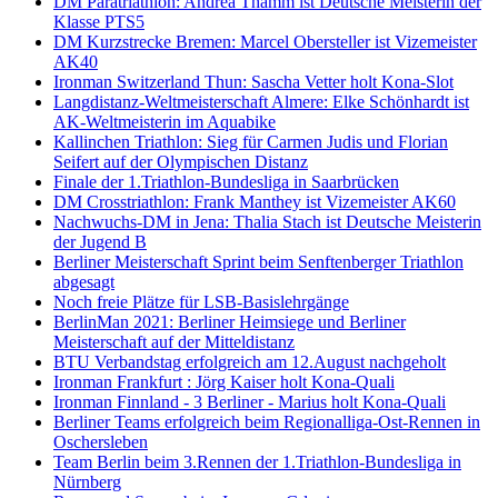
DM Paratriathlon: Andrea Thamm ist Deutsche Meisterin der
Klasse PTS5
DM Kurzstrecke Bremen: Marcel Obersteller ist Vizemeister
AK40
Ironman Switzerland Thun: Sascha Vetter holt Kona-Slot
Langdistanz-Weltmeisterschaft Almere: Elke Schönhardt ist
AK-Weltmeisterin im Aquabike
Kallinchen Triathlon: Sieg für Carmen Judis und Florian
Seifert auf der Olympischen Distanz
Finale der 1.Triathlon-Bundesliga in Saarbrücken
DM Crosstriathlon: Frank Manthey ist Vizemeister AK60
Nachwuchs-DM in Jena: Thalia Stach ist Deutsche Meisterin
der Jugend B
Berliner Meisterschaft Sprint beim Senftenberger Triathlon
abgesagt
Noch freie Plätze für LSB-Basislehrgänge
BerlinMan 2021: Berliner Heimsiege und Berliner
Meisterschaft auf der Mitteldistanz
BTU Verbandstag erfolgreich am 12.August nachgeholt
Ironman Frankfurt : Jörg Kaiser holt Kona-Quali
Ironman Finnland - 3 Berliner - Marius holt Kona-Quali
Berliner Teams erfolgreich beim Regionalliga-Ost-Rennen in
Oschersleben
Team Berlin beim 3.Rennen der 1.Triathlon-Bundesliga in
Nürnberg