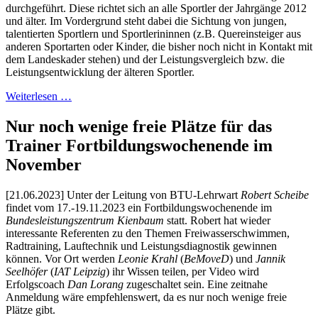
durchgeführt. Diese richtet sich an alle Sportler der Jahrgänge 2012
und älter. Im Vordergrund steht dabei die Sichtung von jungen,
talentierten Sportlern und Sportlerininnen (z.B. Quereinsteiger aus
anderen Sportarten oder Kinder, die bisher noch nicht in Kontakt mit
dem Landeskader stehen) und der Leistungsvergleich bzw. die
Leistungsentwicklung der älteren Sportler.
Weiterlesen …
Nur noch wenige freie Plätze für das
Trainer Fortbildungswochenende im
November
[21.06.2023] Unter der Leitung von BTU-Lehrwart
Robert Scheibe
findet vom 17.-19.11.2023 ein Fortbildungswochenende im
Bundesleistungszentrum Kienbaum
statt. Robert hat wieder
interessante Referenten zu den Themen Freiwasserschwimmen,
Radtraining, Lauftechnik und Leistungsdiagnostik gewinnen
können. Vor Ort werden
Leonie Krahl
(
BeMoveD
) und
Jannik
Seelhöfer
(
IAT Leipzig
) ihr Wissen teilen, per Video wird
Erfolgscoach
Dan Lorang
zugeschaltet sein. Eine zeitnahe
Anmeldung wäre empfehlenswert, da es nur noch wenige freie
Plätze gibt.