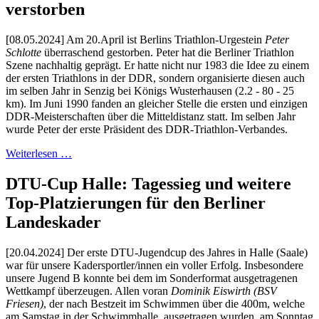
verstorben
[08.05.2024] Am 20.April ist Berlins Triathlon-Urgestein
Peter
Schlotte
überraschend gestorben. Peter hat die Berliner Triathlon
Szene nachhaltig geprägt. Er hatte nicht nur 1983 die Idee zu einem
der ersten Triathlons in der DDR, sondern organisierte diesen auch
im selben Jahr in Senzig bei Königs Wusterhausen (2.2 - 80 - 25
km). Im Juni 1990 fanden an gleicher Stelle die ersten und einzigen
DDR-Meisterschaften über die Mitteldistanz statt. Im selben Jahr
wurde Peter der erste Präsident des DDR-Triathlon-Verbandes.
Weiterlesen …
DTU-Cup Halle: Tagessieg und weitere
Top-Platzierungen für den Berliner
Landeskader
[20.04.2024] Der erste DTU-Jugendcup des Jahres in Halle (Saale)
war für unsere Kadersportler/innen ein voller Erfolg. Insbesondere
unsere Jugend B konnte bei dem im Sonderformat ausgetragenen
Wettkampf überzeugen. Allen voran
Dominik Eiswirth
(BSV
Friesen)
, der nach Bestzeit im Schwimmen über die 400m, welche
am Samstag in der Schwimmhalle ausgetragen wurden, am Sonntag