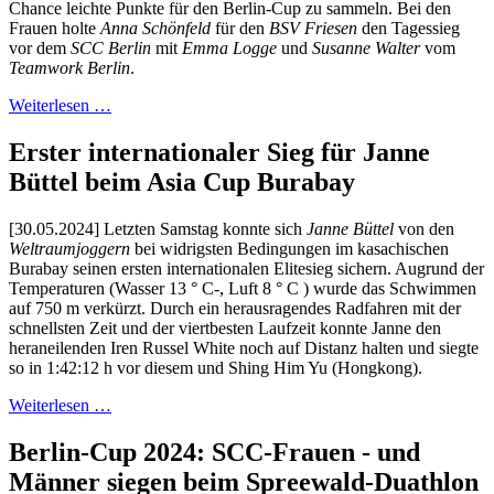
Chance leichte Punkte für den Berlin-Cup zu sammeln. Bei den
Frauen holte
Anna Schönfeld
für den
BSV Friesen
den Tagessieg
vor dem
SCC Berlin
mit
Emma Logge
und
Susanne Walter
vom
Teamwork Berlin
.
Weiterlesen …
Erster internationaler Sieg für Janne
Büttel beim Asia Cup Burabay
[30.05.2024] Letzten Samstag konnte sich
Janne Büttel
von den
Weltraumjoggern
bei widrigsten Bedingungen im kasachischen
Burabay seinen ersten internationalen Elitesieg sichern. Augrund der
Temperaturen (Wasser 13 ° C-, Luft 8 ° C ) wurde das Schwimmen
auf 750 m verkürzt. Durch ein herausragendes Radfahren mit der
schnellsten Zeit und der viertbesten Laufzeit konnte Janne den
heraneilenden Iren Russel White noch auf Distanz halten und siegte
so in 1:42:12 h vor diesem und Shing Him Yu (Hongkong).
Weiterlesen …
Berlin-Cup 2024: SCC-Frauen - und
Männer siegen beim Spreewald-Duathlon