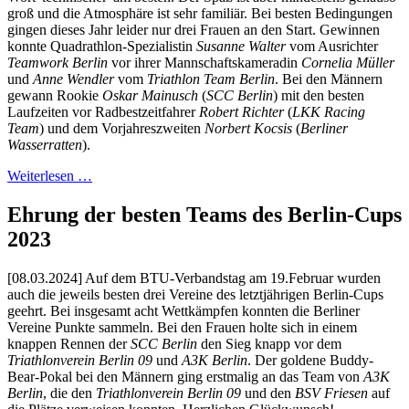
groß und die Atmosphäre ist sehr familiär. Bei besten Bedingungen
gingen dieses Jahr leider nur drei Frauen an den Start. Gewinnen
konnte Quadrathlon-Spezialistin
Susanne Walter
vom Ausrichter
Teamwork Berlin
vor ihrer Mannschaftskameradin
Cornelia Müller
und
Anne Wendler
vom
Triathlon Team Berlin
. Bei den Männern
gewann Rookie
Oskar Mainusch
(
SCC Berlin
) mit den besten
Laufzeiten vor Radbestzeitfahrer
Robert Richter
(
LKK Racing
Team
) und dem Vorjahreszweiten
Norbert Kocsis
(
Berliner
Wasserratten
).
Weiterlesen …
Ehrung der besten Teams des Berlin-Cups
2023
[08.03.2024] Auf dem BTU-Verbandstag am 19.Februar wurden
auch die jeweils besten drei Vereine des letztjährigen Berlin-Cups
geehrt. Bei insgesamt acht Wettkämpfen konnten die Berliner
Vereine Punkte sammeln. Bei den Frauen holte sich in einem
knappen Rennen der
SCC Berlin
den Sieg knapp vor dem
Triathlonverein Berlin 09
und
A3K Berlin
. Der goldene Buddy-
Bear-Pokal bei den Männern ging erstmalig an das Team von
A3K
Berlin
, die den
Triathlonverein Berlin 09
und den
BSV Friesen
auf