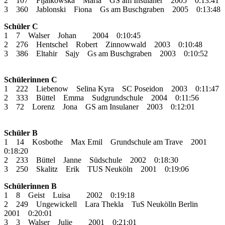
2 107 Fijalkowska Maria GS am Insulaner 2005 0:13:41
3 360 Jablonski Fiona Gs am Buschgraben 2005 0:13:48
Schüler C
1 7 Walser Johan 2004 0:10:45
2 276 Hentschel Robert Zinnowwald 2003 0:10:48
3 386 Eltahir Sajy Gs am Buschgraben 2003 0:10:52
Schülerinnen C
1 222 Liebenow Selina Kyra SC Poseidon 2003 0:11:47
2 333 Büttel Emma Sudgrundschule 2004 0:11:56
3 72 Lorenz Jona GS am Insulaner 2003 0:12:01
Schüler B
1 14 Kosbothe Max Emil Grundschule am Trave 2001
0:18:20
2 233 Büttel Janne Südschule 2002 0:18:30
3 250 Skalitz Erik TUS Neuköln 2001 0:19:06
Schülerinnen B
1 8 Geist Luisa 2002 0:19:18
2 249 Ungewickell Lara Thekla TuS Neukölln Berlin
2001 0:20:01
3 3 Walser Julie 2001 0:21:01