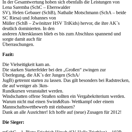
In der Gesamtwertung hoben sich ebenfalls die Leistungen von
Lena Saremba (SchC – Eberswalder
SV), Helen Gebauer (SchB), Nathalie Motschmann (SchA – beide
SC Riesa) und Johannes von
Müller (SchB – Zwönitzer HSV TriKids) hervor, die ihre AK`s
deutlich dominierten. In den
anderen Altersklassen blieb es bis zum Abschluss spannend und
sorgte damit auch für
Überraschungen.
Fazit:
Die Vielseitigkeit kam an.
Die starken Starterfelder bei den „Großen“ zwingen zur
Überlegung, die AK`s der Jungen (SchA/
JugB) getrennt starten zu lassen. Das gilt besonders bei Radstrecken,
die auf weniger als 3km-
Rundkursen veranstaltet werden.
Windschatten offene Straßen sollten ein Vergabekriterium werden.
Warum nicht mal einen Swim&Run- Wettkampf oder einem
Mannschaftswettbewerb mit einbauen?
Dank an alle Ausrichter! Ich hoffe auf (neue) Zusagen für 2012!
Die Sieger: