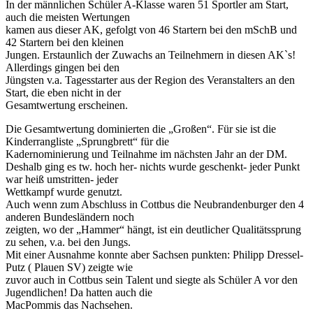
In der männlichen Schüler A-Klasse waren 51 Sportler am Start,
auch die meisten Wertungen
kamen aus dieser AK, gefolgt von 46 Startern bei den mSchB und
42 Startern bei den kleinen
Jungen. Erstaunlich der Zuwachs an Teilnehmern in diesen AK`s!
Allerdings gingen bei den
Jüngsten v.a. Tagesstarter aus der Region des Veranstalters an den
Start, die eben nicht in der
Gesamtwertung erscheinen.
Die Gesamtwertung dominierten die „Großen“. Für sie ist die
Kinderrangliste „Sprungbrett“ für die
Kadernominierung und Teilnahme im nächsten Jahr an der DM.
Deshalb ging es tw. hoch her- nichts wurde geschenkt- jeder Punkt
war heiß umstritten- jeder
Wettkampf wurde genutzt.
Auch wenn zum Abschluss in Cottbus die Neubrandenburger den 4
anderen Bundesländern noch
zeigten, wo der „Hammer“ hängt, ist ein deutlicher Qualitätssprung
zu sehen, v.a. bei den Jungs.
Mit einer Ausnahme konnte aber Sachsen punkten: Philipp Dressel-
Putz ( Plauen SV) zeigte wie
zuvor auch in Cottbus sein Talent und siegte als Schüler A vor den
Jugendlichen! Da hatten auch die
MacPommis das Nachsehen.