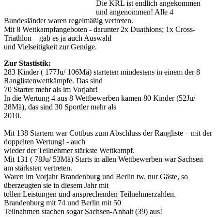
Die KRL ist endlich angekommen
und angenommen! Alle 4
Bundesländer waren regelmäßig vertreten.
Mit 8 Wettkampfangeboten - darunter 2x Duathlons; 1x Cross-
Triathlon – gab es ja auch Auswahl
und Vielseitigkeit zur Genüge.
Zur Stastistik:
283 Kinder ( 177Ju/ 106Mä) starteten mindestens in einem der 8
Ranglistenwettkämpfe. Das sind
70 Starter mehr als im Vorjahr!
In die Wertung 4 aus 8 Wettbewerben kamen 80 Kinder (52Ju/
28Mä), das sind 30 Sportler mehr als
2010.
Mit 138 Startern war Cottbus zum Abschluss der Rangliste – mit der
doppelten Wertung! - auch
wieder der Teilnehmer stärkste Wettkampf.
Mit 131 ( 78Ju/ 53Mä) Starts in allen Wettbewerben war Sachsen
am stärksten vertreten.
Waren im Vorjahr Brandenburg und Berlin tw. nur Gäste, so
überzeugten sie in diesem Jahr mit
tollen Leistungen und ansprechenden Teilnehmerzahlen.
Brandenburg mit 74 und Berlin mit 50
Teilnahmen stachen sogar Sachsen-Anhalt (39) aus!