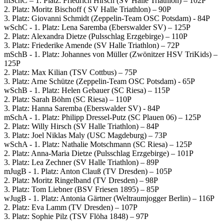
mSchC – 1. Platz: Friedrich Hirsch (SV Halle Triathlon) – 102P
2. Platz: Moritz Bischoff ( SV Halle Triathlon) – 90P
3. Platz: Giovanni Schmidt (Zeppelin-Team OSC Potsdam) - 84P
wSchC - 1. Platz: Lena Saremba (Eberswalder SV) – 125P
2. Platz: Alexandra Dietze (Pulsschlag Erzgebirge) – 110P
3. Platz: Friederike Amende (SV Halle Triathlon) – 72P
mSchB - 1. Platz: Johannes von Müller (Zwönitzer HSV TriKids) –
125P
2. Platz: Max Kilian (TSV Cottbus) – 75P
3. Platz: Arne Schütze (Zeppelin-Team OSC Potsdam) - 65P
wSchB - 1. Platz: Helen Gebauer (SC Riesa) – 115P
2. Platz: Sarah Böhm (SC Riesa) – 110P
3. Platz: Hanna Saremba (Eberswalder SV) - 84P
mSchA - 1. Platz: Philipp Dressel-Putz (SC Plauen 06) – 125P
2. Platz: Willy Hirsch (SV Halle Triathlon) – 84P
3. Platz: Joel Niklas Maly (USC Magdeburg) – 73P
wSchA - 1. Platz: Nathalie Motschmann (SC Riesa) – 125P
2. Platz: Anna-Maria Dietze (Pulsschlag Erzgebirge) – 101P
3. Platz: Lea Zechner (SV Halle Triathlon) – 89P
mJugB - 1. Platz: Anton Clauß (TV Dresden) – 105P
2. Platz: Moritz Ringelband (TV Dresden) – 98P
3. Platz: Tom Liebner (BSV Friesen 1895) – 85P
wJugB - 1. Platz: Antonia Gärtner (Weltraumjogger Berlin) – 116P
2. Platz: Eva Lamm (TV Dresden) – 107P
3. Platz: Sophie Pilz (TSV Flöha 1848) – 97P