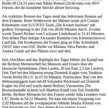
Berlin 09 (24:33 min) und Niklas Reinert (24:46 min) vom BSV
Friesen, der die komplette Strecke alleine bezwang.
Als vorletztes Rennen des Tages stand das Jedermann Rennen auf
dem Zeitplan. Beim Wettbewerb der Männer setzte sich Conrad
Kebelmann vom SUUNTO Team „Die Kessen Sachsen“ mit
großem Vorsprung in der Zeit von 48:00 Minuten durch. Zweiter
wurde Daniel Richter vom Luckauer Läuferbund in 51:41 Minuten.
Den dritten Platz belegte Alexander Barduhn vom Kleinmachnower
Laufclub. Die Konkurrenz der Frauen ging an Elke Schönhardt
(58:07 min) vom OSC Berlin vor Mariana Silva Paredes und
Andrea Gaede auf den Plätzen zwei und drei.
Den Abschluss und das Highlight des Tages bildete der Kampf um
die Berliner Meisterschaft bei Männern und Frauen über die
klassische Sprintdistanz (5km Laufen, 20 km Rad, 2,5 km Laufen).
Den Titel bei den Männern errang Dominik Kugler vom Triathlon
Verein Berlin 09 e.V. in 47:10 Minuten. Przemyslaw Ilski von den
Weltraumjoggern kam mit 49 Sekunden Rückstand auf Dominik
Kugler ins Ziel und wurde damit Berliner Vizemeister. Die
Bronzemedallie sicherte sich Matthias Kindl vom TuS Neukölln
Berlin. Berliner Meisterin bei den Frauen wurde Julia Leenders vom
LTC Berlin in 54:22 Minuten. Sie kam mit einem Vorsprung von
2:20 Minuten auf die zweitplatzierte Athletin Marina Klemm von
TuS Neukölln ins Ziel. Den dritten Rang belegte Agnes