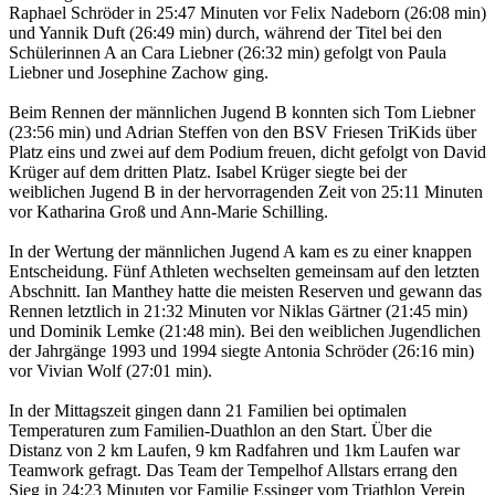
Raphael Schröder in 25:47 Minuten vor Felix Nadeborn (26:08 min)
und Yannik Duft (26:49 min) durch, während der Titel bei den
Schülerinnen A an Cara Liebner (26:32 min) gefolgt von Paula
Liebner und Josephine Zachow ging.
Beim Rennen der männlichen Jugend B konnten sich Tom Liebner
(23:56 min) und Adrian Steffen von den BSV Friesen TriKids über
Platz eins und zwei auf dem Podium freuen, dicht gefolgt von David
Krüger auf dem dritten Platz. Isabel Krüger siegte bei der
weiblichen Jugend B in der hervorragenden Zeit von 25:11 Minuten
vor Katharina Groß und Ann-Marie Schilling.
In der Wertung der männlichen Jugend A kam es zu einer knappen
Entscheidung. Fünf Athleten wechselten gemeinsam auf den letzten
Abschnitt. Ian Manthey hatte die meisten Reserven und gewann das
Rennen letztlich in 21:32 Minuten vor Niklas Gärtner (21:45 min)
und Dominik Lemke (21:48 min). Bei den weiblichen Jugendlichen
der Jahrgänge 1993 und 1994 siegte Antonia Schröder (26:16 min)
vor Vivian Wolf (27:01 min).
In der Mittagszeit gingen dann 21 Familien bei optimalen
Temperaturen zum Familien-Duathlon an den Start. Über die
Distanz von 2 km Laufen, 9 km Radfahren und 1km Laufen war
Teamwork gefragt. Das Team der Tempelhof Allstars errang den
Sieg in 24:23 Minuten vor Familie Essinger vom Triathlon Verein