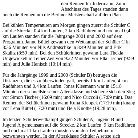
den Rennen für Jedermann. Zum
Abschluss des Tages standen dann
noch die Rennen um die Berliner Meisterschaft auf dem Plan.
Bei kühlen Temperaturen am Morgen gingen zuerst die Schüler C
auf die Strecke. 0,4 km Laufen, 2 km Radfahren und nochmal 0,4
km Laufen standen für die Jahrgänge 2001 und 2002 auf dem
Programm. Janne Büttel gewann den Wettkampf der Schüler C in
8:36 Minuten vor Nils Andratschke in 8:49 Minuten und Erik
Skalitz (8:59 min). Bei den Schülerinnen gewann Lara Thekla
Ungewickell mit einer Zeit von 9:22 Minuten vor Ella Tischer (9:59
min) und Julia Hanisch (10:14 min).
Für die Jahrgänge 1999 und 2000 (Schüler B) betrugen die
Distanzen, die es zu überwinden galt, bereits 1 km Laufen, 4 km
Radfahren und 0,4 km Laufen. Jonas Kleemann war in 15:18
Minuten der schnellste seiner Altersklasse und sicherte sich den Sieg
vor Simon Tischer (16:09 min) und Nico Cuccoli (17:09 min). Das
Rennen der Schülerinnen gewann Runa Kleppek (17:19 min) knapp
vor Lena Büttel (17:20 min) und Bela Knothe (19:28 min).
Im letzten Schülerwettkampf gingen Schüler A, Jugend B und
Jugend A gemeinsam auf die Strecke. 2 km Laufen, 9 km Radfahren
und nochmal 1 km Laufen mussten von den Teilnehmern
bezwungen werden. In der Altersklasse Schüler A setzte sich