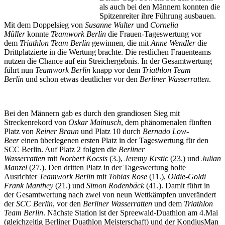
als auch bei den Männern konnten die
Spitzenreiter ihre Führung ausbauen.
Mit dem Doppelsieg von
Susanne Walter
und
Cornelia
Müller
konnte
Teamwork Berlin
die Frauen-Tageswertung vor
dem
Triathlon Team Berlin
gewinnen, die mit
Anne Wendler
die
Drittplatzierte in die Wertung brachte. Die restlichen Frauenteams
nutzen die Chance auf ein Streichergebnis. In der Gesamtwertung
führt nun
Teamwork Berlin
knapp vor dem
Triathlon Team
Berlin
und schon etwas deutlicher vor den
Berliner Wasserratten
.
Bei den Männern gab es durch den grandiosen Sieg mit
Streckenrekord von
Oskar Mainusch
, dem phänomenalen fünften
Platz von
Reiner Braun
und Platz 10 durch
Bernado Low-
Beer
einen überlegenen ersten Platz in der Tageswertung für den
SCC Berlin. Auf Platz 2 folgten die
Berliner
Wasserratten
mit
Norbert Kocsis
(3.),
Jeremy Krstic
(23.) und
Julian
Manzel
(27.). Den dritten Platz in der Tageswertung holte
Ausrichter
Teamwork Berlin
mit
Tobias Rose
(11.),
Oldie-Goldi
Frank Manthey
(21.) und
Simon Rodenbäck
(41.). Damit führt in
der Gesamtwertung nach zwei von neun Wettkämpfen unverändert
der
SCC Berlin
, vor den
Berliner Wasserratten
und dem
Triathlon
Team Berlin
. Nächste Station ist der Spreewald-Duathlon am 4.Mai
(gleichzeitig Berliner Duathlon Meisterschaft) und der KondiusMan