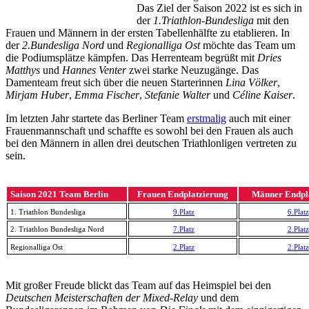
Das Ziel der Saison 2022 ist es sich in
der
1.Triathlon-Bundesliga
mit den
Frauen und Männern in der ersten Tabellenhälfte zu etablieren. In
der
2.Bundesliga Nord
und
Regionalliga Ost
möchte das Team um
die Podiumsplätze kämpfen. Das Herrenteam begrüßt mit
Dries
Matthys
und
Hannes Venter
zwei starke Neuzugänge. Das
Damenteam freut sich über die neuen Starterinnen
Lina Völker
,
Mirjam Huber
,
Emma Fischer
,
Stefanie Walter
und
Céline Kaiser
.
Im letzten Jahr startete das Berliner Team
erstmalig
auch mit einer
Frauenmannschaft und schaffte es sowohl bei den Frauen als auch
bei den Männern in allen drei deutschen Triathlonligen vertreten zu
sein.
Saison 2021 Team Berlin
Frauen Endplatzierung
Männer Endpl
1. Triathlon Bundesliga
9.Platz
6.Platz
2. Triathlon Bundesliga Nord
7.Platz
2.Platz
Regionalliga Ost
2.Platz
2.Platz
Mit großer Freude blickt das Team auf das Heimspiel bei den
Deutschen Meisterschaften der Mixed-Relay
und dem