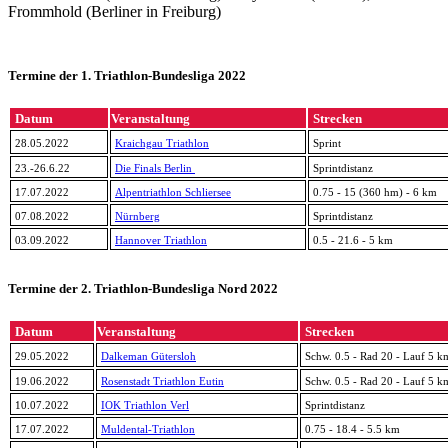
Frommhold (Berliner in Freiburg)
Termine der 1. Triathlon-Bundesliga 2022
Datum
Veranstaltung
Strecken
28.05.2022
Kraichgau Triathlon
Sprint
23.-26.6.22
Die Finals Berlin
Sprintdistanz
17.07.2022
Alpentriathlon Schliersee
0.75 - 15 (360 hm) - 6 km
07.08.2022
Nürnberg
Sprintdistanz
03.09.2022
Hannover Triathlon
0.5 - 21.6 - 5 km
Termine der 2. Triathlon-Bundesliga Nord 2022
Datum
Veranstaltung
Strecken
29.05.2022
Dalkeman Gütersloh
Schw. 0.5 - Rad 20 - Lauf 5 k
19.06.2022
Rosenstadt Triathlon Eutin
Schw. 0.5 - Rad 20 - Lauf 5 k
10.07.2022
IOK Triathlon Verl
Sprintdistanz
17.07.2022
Muldental-Triathlon
0.75 - 18.4 - 5.5 km