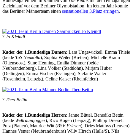
Bundesligarennen im Rahmen von
Die Finals
mit dem einzigartigen
Zieleinlauf vor dem Berliner Olympistadion. Im letzten Jahr konnte
das Berliner Männerteam einen
sensationellen 3.Platz erringen
.
?
Jo Kleindl
Kader der 1.Bundesliga Damen:
Lara Ungewickell, Emma Thiele
(beide
TuS Neukölln
), Sophia Weiler (Bretten), Michelle Braun
(Ottensoos,), Stine Henning, Emilia Dimmer (beide
Neubrandenburg), Lina Völker (Stadtlohn), Mirjam Huber
(Dettingen), Emma Fischer (Esslingen), Stefanie Walter
(Rosenheim, Leipzig), Celine Kaiser (Rheinfelden)
?
Theo Bettin
Kader der 1.Bundesliga Herren:
Janne Büttel, Benedikt Bettin
(beide
Weltraumjogger
), Rico Bogen (Leipzig), Phillipp Dressel-
Putz (Plauen), Maurice Witt (
BSV Friesen
), Dries Matthys (Leuven),
Hannes Venter (Neubrandenburg) Willy Hirsch (Halle/S), Nils