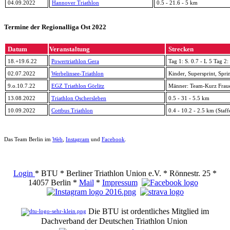
04.09.2022
Hannover Triathlon
0.5 - 21.6 - 5 km
Termine der Regionalliga Ost 2022
Datum
Veranstaltung
Strecken
18.+19.6.22
Powertriathlon Gera
Tag 1: S. 0.7 - L 5 Tag 2
02.07.2022
Werbelinsee-Triathlon
Kinder, Supersprint, Spri
9.o.10.7.22
EGZ Triathlon Görlitz
Männer: Team-Kurz Fraue
13.08.2022
Triathlon Oschersleben
0.5 - 31 - 5.5 km
10.09.2022
Cottbus Triathlon
0.4 - 10.2 - 2.5 km (Staff
Das Team Berlin im
Web
,
Instagram
und
Facebook
.
Login
* BTU * Berliner Triathlon Union e.V. * Rönnestr. 25 *
14057 Berlin *
Mail
*
Impressum
Die BTU ist ordentliches Mitglied im
Dachverband der Deutschen Triathlon Union