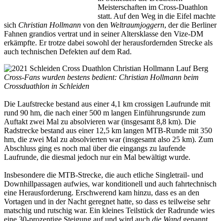
Meisterschaften im Cross-Duathlon
statt. Auf den Weg in die Eifel machte
sich
Christian Hollmann
von den
Weltraumjoggern
, der die Berliner
Fahnen grandios vertrat und in seiner Altersklasse den Vize-DM
erkämpfte. Er trotze dabei sowohl der herausfordernden Strecke als
auch technischen Defekten auf dem Rad.
Cross-Fans wurden bestens bedient: Christian Hollmann beim
Crossduathlon in Schleiden
Die Laufstrecke bestand aus einer 4,1 km crossigen Laufrunde mit
rund 90 hm, die nach einer 500 m langen Einführungsrunde zum
Auftakt zwei Mal zu absolvieren war (insgesamt 8,8 km). Die
Radstrecke bestand aus einer 12,5 km langen MTB-Runde mit 350
hm, die zwei Mal zu absolvierten war (insgesamt also 25 km). Zum
Abschluss ging es noch mal über die eingangs zu laufende
Laufrunde, die diesmal jedoch nur ein Mal bewältigt wurde.
Insbesondere die MTB-Strecke, die auch etliche Singletrail- und
Downhillpassagen aufwies, war konditionell und auch fahrtechnisch
eine Herausforderung. Erschwerend kam hinzu, dass es an den
Vortagen und in der Nacht geregnet hatte, so dass es teilweise sehr
matschig und rutschig war. Ein kleines Teilstück der Radrunde wies
eine 30-prozentige Steigung auf und wird auch
die Wand
genannt.