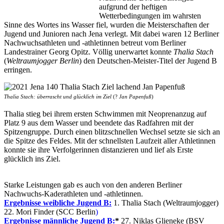
aufgrund der heftigen
Wetterbedingungen im wahrsten
Sinne des Wortes ins Wasser fiel, wurden die Meisterschaften der
Jugend und Junioren nach Jena verlegt. Mit dabei waren 12 Berliner
Nachwuchsathleten und -athletinnen betreut vom Berliner
Landestrainer Georg Opitz. Völlig unerwartet konnte
Thalia Stach
(
Weltraumjogger Berlin
) den Deutschen-Meister-Titel der Jugend B
erringen.
Thalia Stach: überrascht und glücklich im Ziel
(?
Jan Papenfuß
)
Thalia stieg bei ihrem ersten Schwimmen mit Neoprenanzug auf
Platz 9 aus dem Wasser und beendete das Radfahren mit der
Spitzengruppe. Durch einen blitzschnellen Wechsel setzte sie sich an
die Spitze des Feldes. Mit der schnellsten Laufzeit aller Athletinnen
konnte sie ihre Verfolgerinnen distanzieren und lief als Erste
glücklich ins Ziel.
Starke Leistungen gab es auch von den anderen Berliner
Nachwuchs-Kaderathleten und -athletinnen.
Ergebnisse weibliche Jugend B:
1. Thalia Stach (Weltraumjogger)
22. Mori Finder (SCC Berlin
)
Ergebnisse männliche Jugend B
:
*
27. Niklas Glieneke (BSV