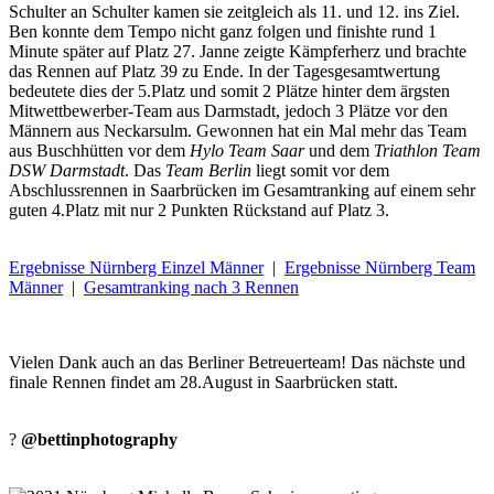
Schulter an Schulter kamen sie zeitgleich als 11. und 12. ins Ziel.
Ben konnte dem Tempo nicht ganz folgen und finishte rund 1
Minute später auf Platz 27. Janne zeigte Kämpferherz und brachte
das Rennen auf Platz 39 zu Ende. In der Tagesgesamtwertung
bedeutete dies der 5.Platz und somit 2 Plätze hinter dem ärgsten
Mitwettbewerber-Team aus Darmstadt, jedoch 3 Plätze vor den
Männern aus Neckarsulm. Gewonnen hat ein Mal mehr das Team
aus Buschhütten vor dem
Hylo Team Saar
und dem
Triathlon Team
DSW Darmstadt
. Das
Team Berlin
liegt somit vor dem
Abschlussrennen in Saarbrücken im Gesamtranking auf einem sehr
guten 4.Platz mit nur 2 Punkten Rückstand auf Platz 3.
Ergebnisse Nürnberg Einzel Männer
|
Ergebnisse Nürnberg Team
Männer
|
Gesamtranking nach 3 Rennen
Vielen Dank auch an das Berliner Betreuerteam! Das nächste und
finale Rennen findet am 28.August in Saarbrücken statt.
?
@bettinphotography