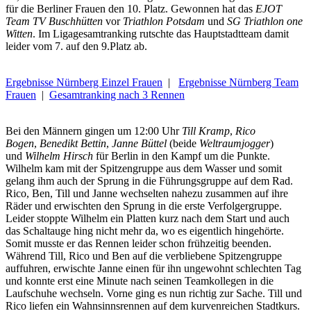
für die Berliner Frauen den 10. Platz. Gewonnen hat das
EJOT
Team TV Buschhütten
vor
Triathlon Potsdam
und
SG Triathlon one
Witten
. Im Ligagesamtranking rutschte das Hauptstadtteam damit
leider vom 7. auf den 9.Platz ab.
Ergebnisse Nürnberg Einzel Frauen
|
Ergebnisse Nürnberg Team
Frauen
|
Gesamtranking nach 3 Rennen
Bei den Männern gingen um 12:00 Uhr
Till Kramp
,
Rico
Bogen
,
Benedikt Bettin
,
Janne Büttel
(beide
Weltraumjogger
)
und
Wilhelm Hirsch
für Berlin in den Kampf um die Punkte.
Wilhelm kam mit der Spitzengruppe aus dem Wasser und somit
gelang ihm auch der Sprung in die Führungsgruppe auf dem Rad.
Rico, Ben, Till und Janne wechselten nahezu zusammen auf ihre
Räder und erwischten den Sprung in die erste Verfolgergruppe.
Leider stoppte Wilhelm ein Platten kurz nach dem Start und auch
das Schaltauge hing nicht mehr da, wo es eigentlich hingehörte.
Somit musste er das Rennen leider schon frühzeitig beenden.
Während Till, Rico und Ben auf die verbliebene Spitzengruppe
auffuhren, erwischte Janne einen für ihn ungewohnt schlechten Tag
und konnte erst eine Minute nach seinen Teamkollegen in die
Laufschuhe wechseln. Vorne ging es nun richtig zur Sache. Till und
Rico liefen ein Wahnsinnsrennen auf dem kurvenreichen Stadtkurs.