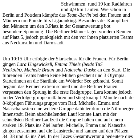
Schwimmen, rund 19 km Radfahren
und 4,9 km Laufen. Wie schon in
Berlin und Potsdam kämpfte das
Team-Berlin
bei den Frauen und
Männern um Punkte fürs Ligaranking. Besonders der Kampf bei
den Männern um den 3.Platz in der Gesamtwertung bot
besondere Spannung. Die Berliner Männer lagen vor dem Rennen
auf Platz 5, jedoch punktgleich mit den vor ihnen platzierten Teams
aus Neckarsulm und Darmstadt.
Um 10:15 Uhr erfolgte der Startschuss für die Frauen. Für Berlin
gingen
Lara Ungewickell
,
Emma Thiele (beide
TuS
Neukölln
),
Michelle Braun
und
Natascha Duske
an den Start. Die
führenden Teams hatten keine Mühen gescheut und 3 Olympia-
Starterinnen an die Startlinie am Wöhrder See gebracht. Somit
begann das Rennen extrem schnell und die Berliner Frauen
verpassten den Sprung in die erste Radgruppe. Lara konnte jedoch
in der Verfolgergruppe mitfahren und stieg knapp 1 Minute nach der
8-köpfigen Führungsgruppe vom Rad. Michelle, Emma und
Natascha rasten eine weitere Gruppe dahinter durch die Nürnberger
Innenstadt. Beim abschließenden Lauf konnte Lara mit der
schnellsten Berliner Laufzeit die Gruppe halten und auf einem
starken 19. Platz ins Ziel laufen. Michelle, Emma und Natascha
gingen zusammen auf die Laustrecke und kamen auf den Plätzen
34, 38 und 43 ins Ziel. In der Tages-Gesamtwertung bedeutete dies