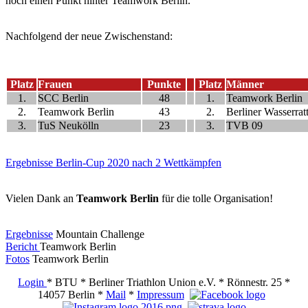
noch einen Punkt hinter Teamwork Berlin.
Nachfolgend der neue Zwischenstand:
Platz
Frauen
Punkte
Platz
Männer
1.
SCC Berlin
48
1.
Teamwork Berlin
2.
Teamwork Berlin
43
2.
Berliner Wasserrat
3.
TuS Neukölln
23
3.
TVB 09
Ergebnisse Berlin-Cup 2020 nach 2 Wettkämpfen
Vielen Dank an
Teamwork Berlin
für die tolle Organisation!
Ergebnisse
Mountain Challenge
Bericht
Teamwork Berlin
Fotos
Teamwork Berlin
Login
* BTU * Berliner Triathlon Union e.V. * Rönnestr. 25 *
14057 Berlin *
Mail
*
Impressum