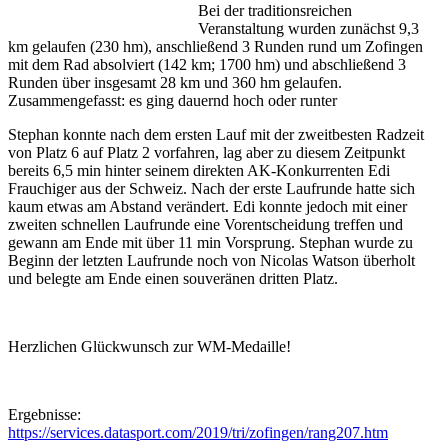
Bei der traditionsreichen
Veranstaltung wurden zunächst 9,3
km gelaufen (230 hm), anschließend 3 Runden rund um Zofingen
mit dem Rad absolviert (142 km; 1700 hm) und abschließend 3
Runden über insgesamt 28 km und 360 hm gelaufen.
Zusammengefasst: es ging dauernd hoch oder runter
Stephan konnte nach dem ersten Lauf mit der zweitbesten Radzeit
von Platz 6 auf Platz 2 vorfahren, lag aber zu diesem Zeitpunkt
bereits 6,5 min hinter seinem direkten AK-Konkurrenten Edi
Frauchiger aus der Schweiz. Nach der erste Laufrunde hatte sich
kaum etwas am Abstand verändert. Edi konnte jedoch mit einer
zweiten schnellen Laufrunde eine Vorentscheidung treffen und
gewann am Ende mit über 11 min Vorsprung. Stephan wurde zu
Beginn der letzten Laufrunde noch von Nicolas Watson überholt
und belegte am Ende einen souveränen dritten Platz.
Herzlichen Glückwunsch zur WM-Medaille!
Ergebnisse:
https://services.datasport.com/2019/tri/zofingen/rang207.htm