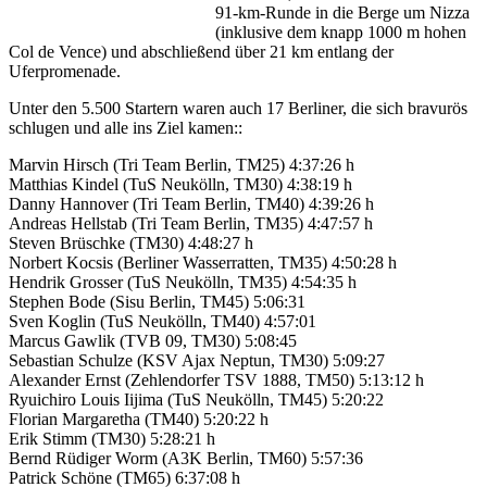
91-km-Runde in die Berge um Nizza
(inklusive dem knapp 1000 m hohen
Col de Vence) und abschließend über 21 km entlang der
Uferpromenade.
Unter den 5.500 Startern waren auch
17 Berliner, die sich bravurös
schlugen und alle ins Ziel kamen::
Marvin Hirsch (Tri Team Berlin, TM25) 4:37:26 h
Matthias Kindel (TuS Neukölln, TM30) 4:38:19 h
Danny Hannover (Tri Team Berlin, TM40) 4:39:26 h
Andreas Hellstab (Tri Team Berlin, TM35) 4:47:57 h
Steven Brüschke (TM30) 4:48:27 h
Norbert Kocsis (Berliner Wasserratten, TM35) 4:50:28 h
Hendrik Grosser (TuS Neukölln, TM35) 4:54:35 h
Stephen Bode (Sisu Berlin, TM45) 5:06:31
Sven Koglin (TuS Neukölln, TM40) 4:57:01
Marcus Gawlik (TVB 09, TM30) 5:08:45
Sebastian Schulze (KSV Ajax Neptun, TM30) 5:09:27
Alexander Ernst (Zehlendorfer TSV 1888, TM50) 5:13:12 h
Ryuichiro Louis Iijima (TuS Neukölln, TM45) 5:20:22
Florian Margaretha (TM40) 5:20:22 h
Erik Stimm (TM30) 5:28:21 h
Bernd Rüdiger Worm (A3K Berlin, TM60) 5:57:36
Patrick Schöne (TM65) 6:37:08 h