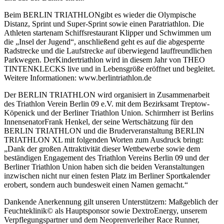
Beim BERLIN TRIATHLONgibt es wieder die Olympische
Distanz, Sprint und Super-Sprint sowie einen Paratriathlon. Die
Athleten startenam Schiffsrestaurant Klipper und Schwimmen um
die „Insel der Jugend“, anschließend geht es auf die abgesperrte
Radstrecke und die Laufstrecke auf überwiegend lauffreundlichen
Parkwegen. DerKindertriathlon wird in diesem Jahr von THEO
TINTENKLECKS live und in Lebensgröße eröffnet und begleitet.
Weitere Informationen: www.berlintriathlon.de
Der BERLIN TRIATHLON wird organisiert in Zusammenarbeit
des Triathlon Verein Berlin 09 e.V. mit dem Bezirksamt Treptow-
Köpenick und der Berliner Triathlon Union. Schirmherr ist Berlins
InnensenatorFrank Henkel, der seine Wertschätzung für den
BERLIN TRIATHLON und die Bruderveranstaltung BERLIN
TRIATHLON XL mit folgenden Worten zum Ausdruck bringt:
„Dank der großen Attraktivität dieser Wettbewerbe sowie dem
beständigen Engagement des Triathlon Vereins Berlin 09 und der
Berliner Triathlon Union haben sich die beiden Veranstaltungen
inzwischen nicht nur einen festen Platz im Berliner Sportkalender
erobert, sondern auch bundesweit einen Namen gemacht.“
Dankende Anerkennung gilt unseren Unterstützern: Maßgeblich der
Feuchteklinik© als Hauptsponsor sowie DextroEnergy, unserem
Verpflegungspartner und dem Neoprenverleiher Race Runner,