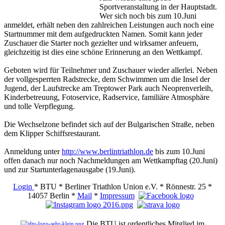
Sportveranstaltung in der Hauptstadt.
Wer sich noch bis zum 10.Juni
anmeldet, erhält neben den zahlreichen Leistungen auch noch eine
Startnummer mit dem aufgedruckten Namen. Somit kann jeder
Zuschauer die Starter noch gezielter und wirksamer anfeuern,
gleichzeitig ist dies eine schöne Erinnerung an den Wettkampf.
Geboten wird für Teilnehmer und Zuschauer wieder allerlei. Neben
der vollgesperrten Radstrecke, dem Schwimmen um die Insel der
Jugend, der Laufstrecke am Treptower Park auch Neoprenverleih,
Kinderbetreuung, Fotoservice, Radservice, familiäre Atmosphäre
und tolle Verpflegung.
Die Wechselzone befindet sich auf der Bulgarischen Straße, neben
dem Klipper Schiffsrestaurant.
Anmeldung unter
http://www.berlintriathlon.de
bis zum 10.Juni
offen danach nur noch Nachmeldungen am Wettkampftag (20.Juni)
und zur Startunterlagenausgabe (19.Juni).
Login
* BTU * Berliner Triathlon Union e.V. * Rönnestr. 25 *
14057 Berlin *
Mail
*
Impressum
Die BTU ist ordentliches Mitglied im