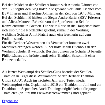
Bei den Mädchen der Schüler A konnte sich Antonia Gärtner von
der SG Steglitz den Sieg holen. Sie gewann vor Paula Liebner vom
BSV Friesen und Karoline Johnsen in der Zeit von 19:43 Minuten.
Bei den Schülern B hießen die Sieger Andre Bartel (BSV Friesen)
und Alicia-Maureen Rebeski von der Sportbetonten Schule
Ronzelenstraße in Bremen. Die weite Reise in die Hauptstadt hatte
sich also für die Nordlichter gelohnt, zumal in der Wertung
weibliche Schüler A mit Platz 3 auch eine Bremerin auf dem
Podium stand.
Für die Berliner Wasserratten als Veranstalter konnten zwei
Medaillen errungen werden. Silber holte Malin Buchholz in der
Wertung Schüler B weiblich. Bei den Jungen der Schüler B belegte
Philip Lüders und krönte damit seine Triathlon-Saison mit einer
Bronzemedaille.
Als letzter Wettkampf des Schüler-Cups beendet der Schüler-
Triathlon in Tegel diese Wettkampfreihe der Berliner Triathlon
Union (BTU). Auch im nächsten Jahr wird Tegel wieder
Wettkampfort sein. Geplant sind 2010 ein Triathlon im Juni und ein
Duathlon im September. Auch Trainingsmöglichkeiten für junge
Triathleten (ab Juni mit Freiwasserschwimmen) sind geplant.
Ergebnisse