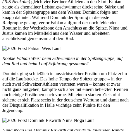
(TuS Neukölln)
gleich vier Berliner Athleten an den Start. Fabian
zeigte als ehemaliger Leistungsschwimmer direkt seine Stärke und
kam in der Spitzengruppe aus dem Wasser. Dominik folgte nur
knapp dahinter. Während Dominik der Sprung in die erste
Radgruppe gelang, verlor Fabian aufgrund der noch fehlenden
Routine in der Wechselzone den Anschluss an die Spitze. Nima und
Justus kamen im Mittelfeld aus dem Wasser und arbeiteten
anschließend gemeinsam auf dem Rad.
Rookie Fabian Weis: beim Schwimmen in der Spitzengruppe, auf
dem Rad und beim Lauf Erfahrung gesammelt
Dominik ging schließlich in aussichtsreicher Position um Platz zehn
auf die Laufstrecke. Das hohe Tempo der Spitzengruppe – in der
auch zwei Schweizer Athleten vertreten waren – konnte er zwar
nicht ganz mitgehen, kämpfte sich aber mit einem beherzten Rennen
noch einige Positionen nach vorne. Mit einem starken Zielsprint
sicherte er sich Platz sechs in der deutschen Wertung und damit nach
der Disqualifikation in Halle wichtige zehn Punkte für den
Jugendcup.
Nima Noga und Dominik Eiswirth auf der 4x zu laufenden Runde