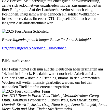
BSV Friesen.
Sie überzeugte mit einer guten Schwimmleistung,
zeigte sich jedoch etwas unzufrieden mit der Zusammenarbeit in
ihrer Radgruppe. Auf der Laufstrecke verlor sie noch einige
Positionen. Insgesamt war es dennoch ein solider Wettkampf –
insbesondere, da es ihr erster DTU-Cup seit 2024 nach einem
längeren Auslandsaufenthalt war.
Erster Jugendcup nach langer Pause für Anna Schönfeld
Ergebnis Jugend A weiblich / Juniorinnen
Blick nach vorne
Der Fokus richtet sich nun auf die Deutschen Meisterschaften am
14. Juni in Lübeck. Bis dahin wartet noch viel Arbeit auf das
Berliner Team – doch die Richtung stimmt. In den kommenden
Wochen soll weiter intensiv gearbeitet werden, um bei den
nationalen Titelkämpfen erneut anzugreifen.
Das BTU-Team in Forst: Vitus Thieke, Verbandstrainer Georg
Opitz, Jonathan Friedenstab, Fabian Weis, Ben Oscar Radtke,
Dominik Eiswirth, Justus Graf, Nima Noga, Anna Schönfeld, Jonas
Meya Klein und Mori Finder (als Betreuerin).