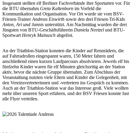
Insgesamt stellten elf Berliner Fachverbände ihre Sportarten vor. Für
die BTU übernahm
Greta Kaltenborn
im Vorfeld die
Kommunikation und Organisation. Vor Ort wurde sie vom BSV-
Friesen-Trainer
Andreas Eiswirth
sowie den drei Friesen-Tri-Kids
Anton, Ari und Jannis
unterstützt. Am Nachmittag wurden die drei
Jüngsten von BTU-Geschäftsführerin
Daniela Neetzel
und BTU-
Sportwart
Henryk Mainusch
abgelöst.
An der Triathlon-Station konnten die Kinder auf Rennrädern, die
auf Fahrradrollen eingespannt waren, 150 Meter fahren und
anschließend einen kurzen Laufparcours absolvieren. Jeweils elf bis
fünfzehn Kinder waren für elf Minuten gleichzeitig an der Station
aktiv, bevor die nächste Gruppe übernahm. Zum Abschluss der
Veranstaltung nutzten viele Eltern und Kinder die Gelegenheit, mit
den Vereinsvertreterinnen und -vertretern ins Gespräch zu kommen.
Auch an der Triathlon-Station war das Interesse groß. Viele wollten
mehr über unseren Sport erfahren, und der BSV Friesen konnte fast
alle Flyer verteilen.