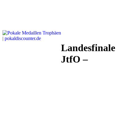
Landesfinale
JtfO –