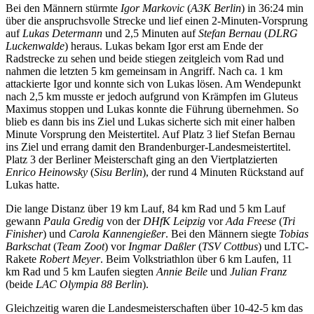
Bei den Männern stürmte
Igor Markovic
(
A3K Berlin
) in 36:24 min
über die anspruchsvolle Strecke und lief einen 2-Minuten-Vorsprung
auf
Lukas Determann
und 2,5 Minuten auf
Stefan Bernau
(
DLRG
Luckenwalde
) heraus. Lukas bekam Igor erst am Ende der
Radstrecke zu sehen und beide stiegen zeitgleich vom Rad und
nahmen die letzten 5 km gemeinsam in Angriff. Nach ca. 1 km
attackierte Igor und konnte sich von Lukas lösen. Am Wendepunkt
nach 2,5 km musste er jedoch aufgrund von Krämpfen im Gluteus
Maximus stoppen und Lukas konnte die Führung übernehmen. So
blieb es dann bis ins Ziel und Lukas sicherte sich mit einer halben
Minute Vorsprung den Meistertitel. Auf Platz 3 lief Stefan Bernau
ins Ziel und errang damit den Brandenburger-Landesmeistertitel.
Platz 3 der Berliner Meisterschaft ging an den Viertplatzierten
Enrico Heinowsky
(
Sisu Berlin
), der rund 4 Minuten Rückstand auf
Lukas hatte.
Die lange Distanz über 19 km Lauf, 84 km Rad und 5 km Lauf
gewann
Paula Gredig
von der
DHfK Leipzig
vor
Ada Freese
(
Tri
Finisher
) und
Carola Kannengießer
. Bei den Männern siegte
Tobias
Barkschat
(
Team Zoot
) vor
Ingmar Daßler
(
TSV Cottbus
) und LTC-
Rakete
Robert Meyer
. Beim Volkstriathlon über 6 km Laufen, 11
km Rad und 5 km Laufen siegten
Annie Beile
und
Julian Franz
(beide
LAC Olympia 88 Berlin
).
Gleichzeitig waren die Landesmeisterschaften über 10-42-5 km das