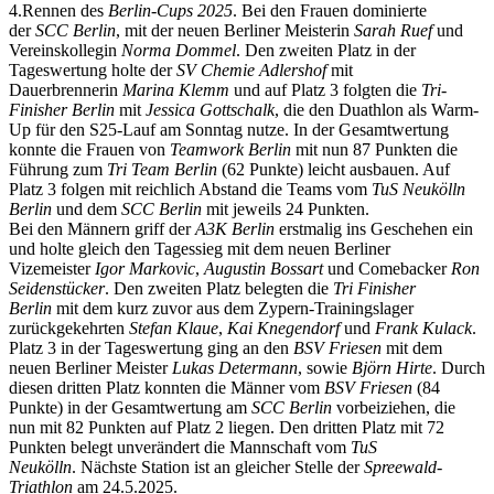
4.Rennen des
Berlin-Cups 2025
. Bei den Frauen dominierte
der
SCC Berlin
, mit der neuen Berliner Meisterin
Sarah Ruef
und
Vereinskollegin
Norma Dommel
. Den zweiten Platz in der
Tageswertung holte der
SV Chemie Adlershof
mit
Dauerbrennerin
Marina Klemm
und auf Platz 3 folgten die
Tri-
Finisher Berlin
mit
Jessica Gottschalk
, die den Duathlon als Warm-
Up für den S25-Lauf am Sonntag nutze. In der Gesamtwertung
konnte die Frauen von
Teamwork Berlin
mit nun 87 Punkten die
Führung zum
Tri Team Berlin
(62 Punkte) leicht ausbauen. Auf
Platz 3 folgen mit reichlich Abstand die Teams vom
TuS Neukölln
Berlin
und dem
SCC Berlin
mit jeweils 24 Punkten.
Bei den Männern griff der
A3K Berlin
erstmalig ins Geschehen ein
und holte gleich den Tagessieg mit dem neuen Berliner
Vizemeister
Igor Markovic
,
Augustin Bossart
und Comebacker
Ron
Seidenstücker
. Den zweiten Platz belegten die
Tri Finisher
Berlin
mit dem kurz zuvor aus dem Zypern-Trainingslager
zurückgekehrten
Stefan Klaue
,
Kai Knegendorf
und
Frank Kulack
.
Platz 3 in der Tageswertung ging an den
BSV Friesen
mit dem
neuen Berliner Meister
Lukas Determann
, sowie
Björn Hirte
. Durch
diesen dritten Platz konnten die Männer vom
BSV Friesen
(84
Punkte) in der Gesamtwertung am
SCC Berlin
vorbeiziehen, die
nun mit 82 Punkten auf Platz 2 liegen. Den dritten Platz mit 72
Punkten belegt unverändert die Mannschaft vom
TuS
Neukölln
. Nächste Station ist an gleicher Stelle der
Spreewald-
Triathlon
am 24.5.2025.