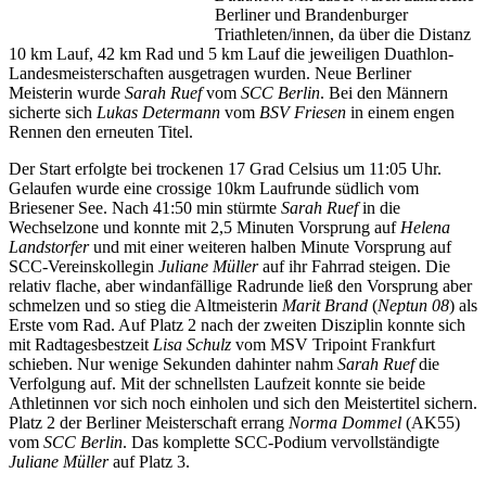
Berliner und Brandenburger
Triathleten/innen, da über die Distanz
10 km Lauf, 42 km Rad und 5 km Lauf die jeweiligen Duathlon-
Landesmeisterschaften ausgetragen wurden. Neue Berliner
Meisterin wurde
Sarah Ruef
vom
SCC Berlin
. Bei den Männern
sicherte sich
Lukas Determann
vom
BSV Friesen
in einem engen
Rennen den erneuten Titel.
Der Start erfolgte bei trockenen 17 Grad Celsius um 11:05 Uhr.
Gelaufen wurde eine crossige 10km Laufrunde südlich vom
Briesener See. Nach 41:50 min stürmte
Sarah Ruef
in die
Wechselzone und konnte mit 2,5 Minuten Vorsprung auf
Helena
Landstorfer
und mit einer weiteren halben Minute Vorsprung auf
SCC-Vereinskollegin
Juliane Müller
auf ihr Fahrrad steigen. Die
relativ flache, aber windanfällige Radrunde ließ den Vorsprung aber
schmelzen und so stieg die Altmeisterin
Marit Brand
(
Neptun 08
) als
Erste vom Rad. Auf Platz 2 nach der zweiten Disziplin konnte sich
mit Radtagesbestzeit
Lisa Schulz
vom MSV Tripoint Frankfurt
schieben. Nur wenige Sekunden dahinter nahm
Sarah Ruef
die
Verfolgung auf. Mit der schnellsten Laufzeit konnte sie beide
Athletinnen vor sich noch einholen und sich den Meistertitel sichern.
Platz 2 der Berliner Meisterschaft errang
Norma Dommel
(AK55)
vom
SCC Berlin
. Das komplette SCC-Podium vervollständigte
Juliane Müller
auf Platz 3.