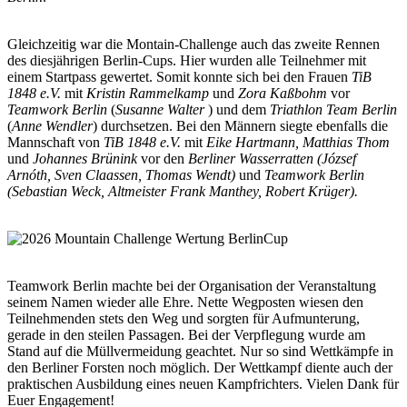
Gleichzeitig war die Montain-Challenge auch das zweite Rennen
des diesjährigen Berlin-Cups. Hier wurden alle Teilnehmer mit
einem Startpass gewertet. Somit konnte sich bei den Frauen
TiB
1848 e.V.
mit
Kristin Rammelkamp
und
Zora Kaßbohm
vor
Teamwork Berlin
(
Susanne Walter
) und dem
Triathlon Team Berlin
(
Anne Wendler
) durchsetzen. Bei den Männern siegte ebenfalls die
Mannschaft von
TiB 1848 e.V.
mit
Eike Hartmann, Matthias Thom
und
Johannes Brünink
vor den
Berliner Wasserratten (József
Arnóth, Sven Claassen, Thomas Wendt)
und
Teamwork Berlin
(Sebastian Weck, Altmeister Frank Manthey, Robert Krüger).
Teamwork Berlin machte bei der Organisation der Veranstaltung
seinem Namen wieder alle Ehre. Nette Wegposten wiesen den
Teilnehmenden stets den Weg und sorgten für Aufmunterung,
gerade in den steilen Passagen. Bei der Verpflegung wurde am
Stand auf die Müllvermeidung geachtet. Nur so sind Wettkämpfe in
den Berliner Forsten noch möglich. Der Wettkampf diente auch der
praktischen Ausbildung eines neuen Kampfrichters. Vielen Dank für
Euer Engagement!