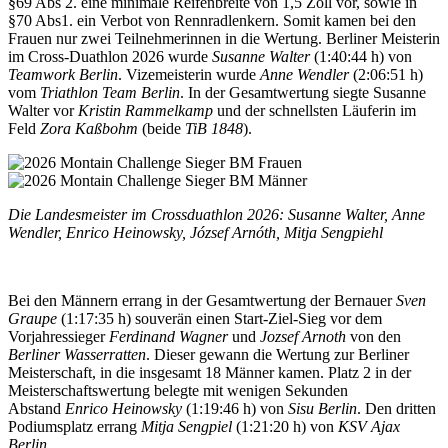
§69 Abs 2. eine minimale Reifenbreite von 1,5 Zoll vor, sowie in
§70 Abs1. ein Verbot von Rennradlenkern. Somit kamen bei den
Frauen nur zwei Teilnehmerinnen in die Wertung. Berliner Meisterin
im Cross-Duathlon 2026 wurde
Susanne Walter
(1:40:44 h) von
Teamwork Berlin
. Vizemeisterin wurde
Anne Wendler
(2:06:51 h)
vom
Triathlon Team Berlin
. In der Gesamtwertung siegte Susanne
Walter vor
Kristin Rammelkamp
und der schnellsten Läuferin im
Feld
Zora Kaßbohm
(beide
TiB 1848
).
Die Landesmeister im Crossduathlon 2026: Susanne Walter, Anne
Wendler, Enrico Heinowsky, József Arnóth, Mitja Sengpiehl
Bei den Männern errang in der Gesamtwertung der Bernauer
Sven
Graupe
(1:17:35 h) souverän einen Start-Ziel-Sieg vor dem
Vorjahressieger
Ferdinand Wagner
und
Jozsef Arnoth
von den
Berliner Wasserratten
. Dieser gewann die Wertung zur Berliner
Meisterschaft, in die insgesamt 18 Männer kamen. Platz 2 in der
Meisterschaftswertung belegte mit wenigen Sekunden
Abstand
Enrico Heinowsky
(1:19:46 h) von
Sisu Berlin
. Den dritten
Podiumsplatz errang
Mitja Sengpiel
(1:21:20 h) von
KSV Ajax
Berlin
.