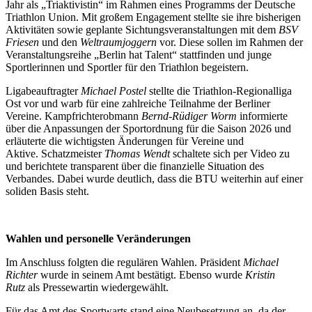
Jahr als „Triaktivistin“ im Rahmen eines Programms der Deutsche
Triathlon Union. Mit großem Engagement stellte sie ihre bisherigen
Aktivitäten sowie geplante Sichtungsveranstaltungen mit dem
BSV
Friesen
und den
Weltraumjoggern
vor. Diese sollen im Rahmen der
Veranstaltungsreihe „Berlin hat Talent“ stattfinden und junge
Sportlerinnen und Sportler für den Triathlon begeistern.
Ligabeauftragter
Michael Postel
stellte die Triathlon-Regionalliga
Ost vor und warb für eine zahlreiche Teilnahme der Berliner
Vereine. Kampfrichterobmann
Bernd-Rüdiger Worm
informierte
über die Anpassungen der Sportordnung für die Saison 2026 und
erläuterte die wichtigsten Änderungen für Vereine und
Aktive. Schatzmeister
Thomas Wendt
schaltete sich per Video zu
und berichtete transparent über die finanzielle Situation des
Verbandes. Dabei wurde deutlich, dass die BTU weiterhin auf einer
soliden Basis steht.
Wahlen und personelle Veränderungen
Im Anschluss folgten die regulären Wahlen. Präsident
Michael
Richter
wurde in seinem Amt bestätigt. Ebenso wurde
Kristin
Rutz
als Pressewartin wiedergewählt.
Für das Amt des Sportwarts stand eine Neubesetzung an, da der